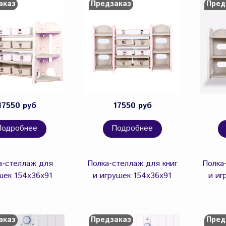
аказ
Предзаказ
Пред
17550 руб
17550 руб
Подробнее
Подробнее
а-стеллаж для
Полка-стеллаж для книг
Полка
шек 154х36х91
и игрушек 154х36х91
и иг
аказ
Предзаказ
Пред