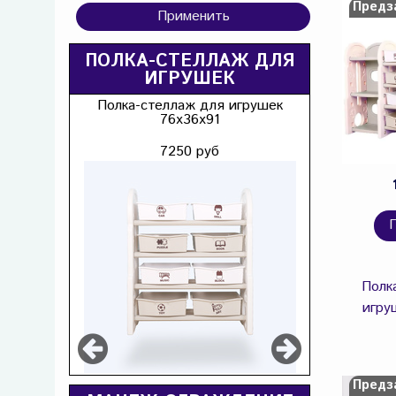
Предз
Применить
ПОЛКА-СТЕЛЛАЖ ДЛЯ
ИГРУШЕК
Полка-стеллаж для игрушек
76х36х91
7250 руб
Полк
игру
Предз