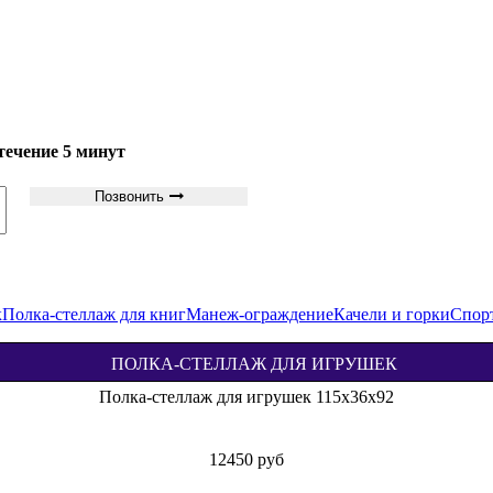
течение 5 минут
Позвонить
к
Полка-стеллаж для книг
Манеж-ограждение
Качели и горки
Спор
ПОЛКА-СТЕЛЛАЖ ДЛЯ ИГРУШЕК
Полка-стеллаж для игрушек 76х36х91
7250 руб